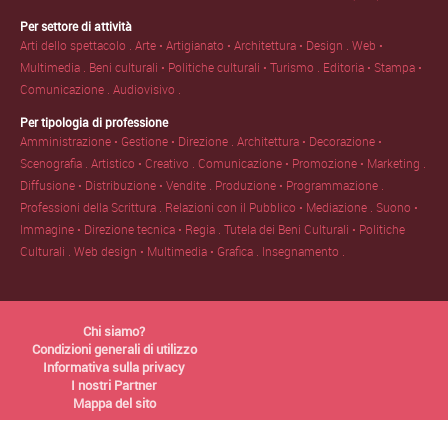
Per settore di attività
Arti dello spettacolo .
Arte • Artigianato • Architettura • Design .
Web •
Multimedia .
Beni culturali • Politiche culturali • Turismo .
Editoria • Stampa •
Comunicazione .
Audiovisivo .
Per tipologia di professione
Amministrazione • Gestione • Direzione .
Architettura • Decorazione •
Scenografia .
Artistico • Creativo .
Comunicazione • Promozione • Marketing .
Diffusione • Distribuzione • Vendite .
Produzione • Programmazione .
Professioni della Scrittura .
Relazioni con il Pubblico • Mediazione .
Suono •
Immagine • Direzione tecnica • Regia .
Tutela dei Beni Culturali • Politiche
Culturali .
Web design • Multimedia • Grafica .
Insegnamento .
Chi siamo?
Condizioni generali di utilizzo
Informativa sulla privacy
I nostri Partner
Mappa del sito