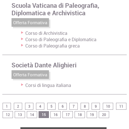
Scuola Vaticana di Paleografia,
Diplomatica e Archivistica
Offerta Formativa
Corso di Archivistica
Corso di Paleografia e Diplomatica
Corso di Paleografia greca
Società Dante Alighieri
Offerta Formativa
Corsi di lingua italiana
1
2
3
4
5
6
7
8
9
10
11
12
13
14
15
16
17
18
19
20