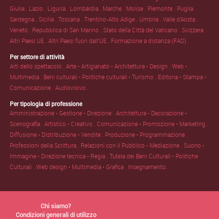
Giulia .
Lazio .
Liguria .
Lombardia .
Marche .
Molise .
Piemonte .
Puglia .
Sardegna .
Sicilia .
Toscana .
Trentino-Alto Adige .
Umbria .
Valle d'Aosta .
Veneto .
Repubblica di San Marino .
Stato della Città del Vaticano .
Svizzera .
Altri Paesi UE .
Altri Paesi fuori dall'UE .
Formazione a distanza (FAD) .
Per settore di attività
Arti dello spettacolo .
Arte • Artigianato • Architettura • Design .
Web •
Multimedia .
Beni culturali • Politiche culturali • Turismo .
Editoria • Stampa •
Comunicazione .
Audiovisivo .
Per tipologia di professione
Amministrazione • Gestione • Direzione .
Architettura • Decorazione •
Scenografia .
Artistico • Creativo .
Comunicazione • Promozione • Marketing .
Diffusione • Distribuzione • Vendite .
Produzione • Programmazione .
Professioni della Scrittura .
Relazioni con il Pubblico • Mediazione .
Suono •
Immagine • Direzione tecnica • Regia .
Tutela dei Beni Culturali • Politiche
Culturali .
Web design • Multimedia • Grafica .
Insegnamento .
Chi siamo?
Condizioni generali di utilizzo