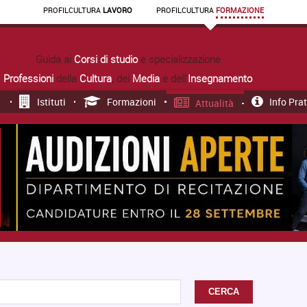
PROFIL
CULTURA
LAVORO
PROFIL
CULTURA
FORMAZIONE
Guida ai
Corsi di studio
e specializzazione
Professioni
della
Cultura
, dei
Media
e dell'
Insegnamento
Istituti
Formazioni
Info Pra
Attualità
CERCA