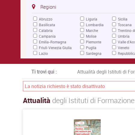
Regioni
Abruzzo
Liguria
Sicilia
Basilicata
Lombardia
Toscana
Calabria
Marche
Trentino-A
Campania
Molise
Umbria
Emilia-Romagna
Piemonte
Valle d'Ao
Friuli-Venezia Giulia
Puglia
Veneto
Lazio
Sardegna
Repubblic
Ti trovi qui :
Attualità degli Istituti di 
La notizia richiesto è stato disattivato
Attualità
degli Istituti di Formazione