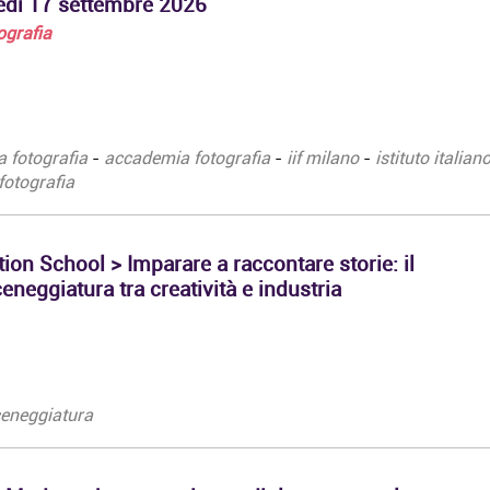
vedì 17 settembre 2026
tografia
a fotografia
-
accademia fotografia
-
iif milano
-
istituto italiano
fotografia
n School > Imparare a raccontare storie: il
neggiatura tra creatività e industria
eneggiatura