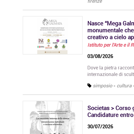
firenze
Innovazione delle
Attività Museali rilascia
un Diploma in…
Nasce “Mega Galma
monumentale che t
creativo a cielo ap
Istituto per l'Arte e il
03/08/2026
Dove la pietra raccon
internazionale di sc
simposio
-
cultura
Societas > Corso g
Candidature entro
30/07/2026