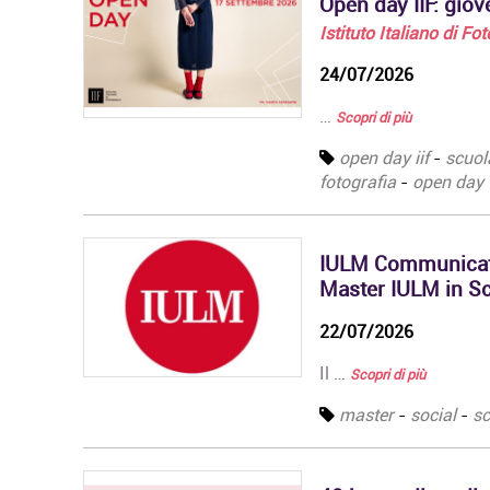
Open day IIF: gio
Istituto Italiano di Fo
24/07/2026
…
Scopri di più
open day iif
-
scuol
fotografia
-
open day 
IULM Communicatio
Master IULM in Sce
22/07/2026
Il …
Scopri di più
master
-
social
-
sc