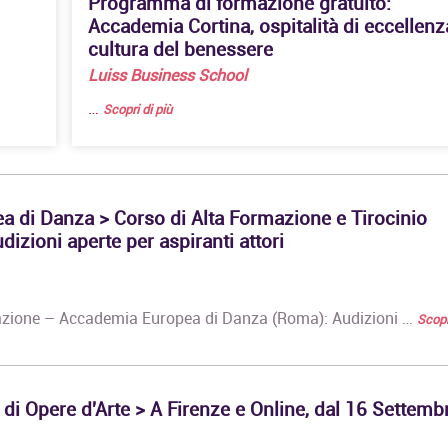
Programma di formazione gratuito:
Accademia Cortina, ospitalità di eccellenz
cultura del benessere
Luiss Business School
…
Scopri di più
 di Danza > Corso di Alta Formazione e Tirocinio
dizioni aperte per aspiranti attori
tazione – Accademia Europea di Danza (Roma): Audizioni …
Scopr
Master di Primo Livello
Master di II live
in Architettura e Design
Public History 
 di Opere d'Arte > A Firenze e Online, dal 16 Settemb
sostenibile
Historytelling
Master di Primo Livello
Master di II live