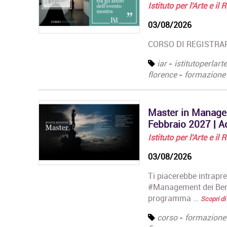
Istituto per l'Arte e il
Design, titolo…
03/08/2026
Corso Triennale di
Restauro del Materiale
CORSO DI REGISTRAR
Cartaceo
La Qualifica formata dal
iar
-
istitutoperlart
corso è quella di
florence
-
formazione
Tecnico del Restauro di
Beni Culturali…
Master in
Master in Managem
Organizzazione degli
Febbraio 2027 | 
Eventi dell'Arte e dello
Spettacolo
Istituto per l'Arte e il
Il Master rilascia un
03/08/2026
Diploma in
Organizzazione degli
Ti piacerebbe intrapre
Eventi dell'Arte e dello…
#Management dei Beni 
Master in Gestione e
programma …
Scopri di
Innovazione delle
Attività Museali
corso
-
formazione
Il Master in Gestione e