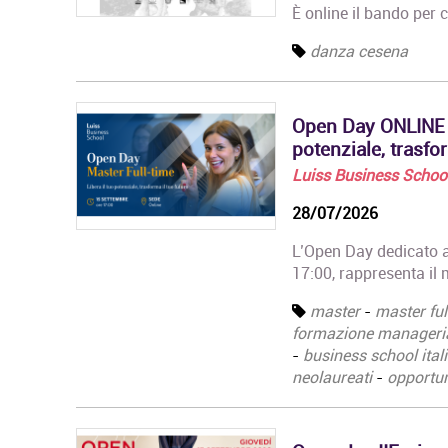
È online il bando per 
danza cesena
Open Day ONLINE M
potenziale, trasfo
Luiss Business Schoo
28/07/2026
L’Open Day dedicato ai
17:00, rappresenta il 
master
-
master ful
formazione manageri
-
business school ital
neolaureati
-
opportun