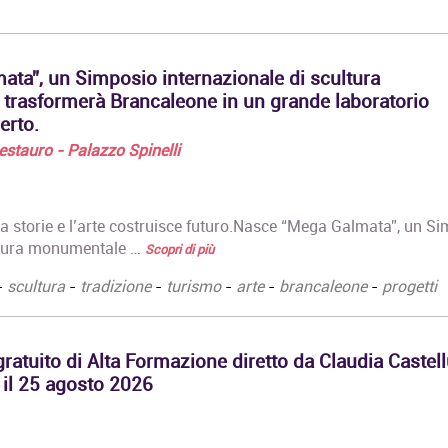
interpretazione teatrale
Communication
Open badge digitale e
…
Attestato di
partecipazione
ta”, un Simposio internazionale di scultura
rilasciato da Università
rasformerà Brancaleone in un grande laboratorio
Cattoloca…
erto.
Corso Online di
 Restauro - Palazzo Spinelli
Registrar di Opere d'Arte
Il Corso intende fornire
ai partecipanti una
conoscenza
ta storie e l’arte costruisce futuro.Nasce “Mega Galmata”, un S
approfondita dei
ultura monumentale …
Scopri di più
compiti…
-
scultura
-
tradizione
-
turismo
-
arte
-
brancaleone
-
progetti
ratuito di Alta Formazione diretto da Claudia Castell
 il 25 agosto 2026