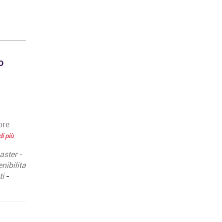
o
ore
di più
aster
-
nibilita
ti
-