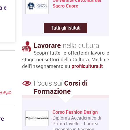
Sacro Cuore
a e
Tutti gli Istituti
Lavorare
nella cultura
Scopri tutte le offerte di lavoro e
stage nei settori della Cultura, Media e
dell'Insegnamento su
profilcultura.it
Focus sui
Corsi di
Formazione
i di più
llo in
Corso Fashion Design
e
Diploma Accademico di
re
Primo Livello - Laurea
llo Il
Triennale in Fashion