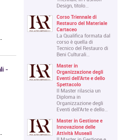
obiettivo
Design, titolo…
guaggi e
Corso Triennale di
Restauro del Materiale
nnuale di
Cartaceo
La Qualifica formata dal
-
equenza Il
corso è quella di
nnuale di
Tecnico del Restauro di
 è
Beni Culturali…
Master in
i -
onale
Organizzazione degli
tografia
Eventi dell'Arte e dello
ormazione
Spettacolo
n
Il Master rilascia un
rito. Il
Diploma in
ne…
Organizzazione degli
Eventi dell'Arte e dello…
ication
Master in Gestione e
emico di
Innovazione delle
- Laurea
Attività Museali
-
Il Master in Gestione e