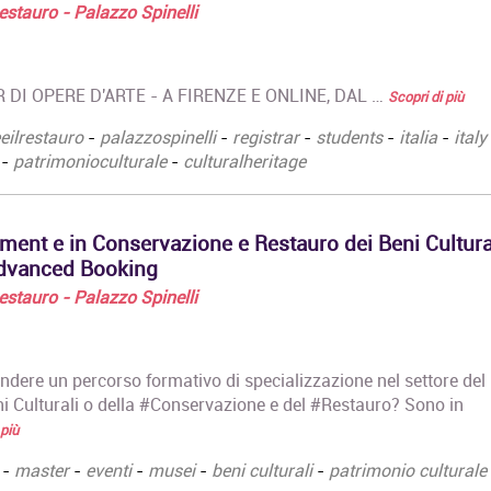
 Restauro - Palazzo Spinelli
La prima parte riguarda
corso si pone l'
i "Foundation Courses":
di mappare lin
…
pratiche,…
 DI OPERE D'ARTE - A FIRENZE E ONLINE, DAL …
Scopri di più
Maestria e rivelazione:
Corso Serale A
Analisi della Pala di
Fotografia Full
eeilrestauro
-
palazzospinelli
-
registrar
-
students
-
italia
-
italy
Castelfranco di
Attestato di fr
-
patrimonioculturale
-
culturalheritage
Giorgione tra tecniche
Corso Serale A
esecutive,
Fotografia Full
conservazione ed
studiato per…
ermetismo simbolico
ent e in Conservazione e Restauro dei Beni Cultural
Corso Professi
Attestato di
Advanced Booking
Biennale di Fo
partecipazione
Attestato di F
 Restauro - Palazzo Spinelli
https://ilprato.com/corso/analisi-
Professionale i
pala-di-castelfranco-
Fotografia di me
giorgione/…
corso si propo
ndere un percorso formativo di specializzazione nel settore del
Teatro antico in scena.
Corso Commun
Culturali o della #Conservazione e del #Restauro? Sono in
Medea tra mito e scena:
Design
la tragedia di Euripide.
 più
Diploma Accad
Corso avanzato di
Primo Livello 
-
master
-
eventi
-
musei
-
beni culturali
-
patrimonio culturale
tecnica e
Triennale in