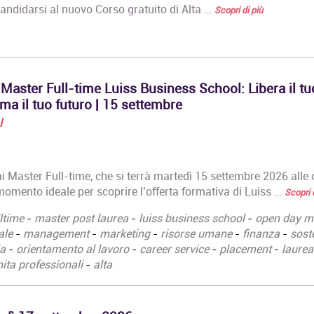
candidarsi al nuovo Corso gratuito di Alta …
Scopri di più
aster Full-time Luiss Business School: Libera il tu
rma il tuo futuro | 15 settembre
l
 Master Full-time, che si terrà martedì 15 settembre 2026 alle 
momento ideale per scoprire l’offerta formativa di Luiss …
Scopri 
ltime
-
master post laurea
-
luiss business school
-
open day m
ale
-
management
-
marketing
-
risorse umane
-
finanza
-
soste
ia
-
orientamento al lavoro
-
career service
-
placement
-
laurea
ita professionali
-
alta