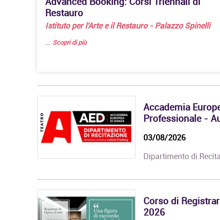
Advanced Booking: Corsi Triennali di
Restauro
Istituto per l'Arte e il Restauro - Palazzo Spinelli
…
Scopri di più
Accademia Europea
Professionale - Au
03/08/2026
Dipartimento di Reci
Corso Fashion Design
Diploma Accademico di
Corso di Registrar
Primo Livello - Laurea
2026
Triennale in Fashion