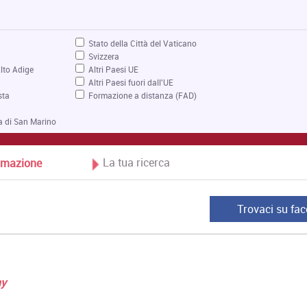
Stato della Città del Vaticano
Svizzera
lto Adige
Altri Paesi UE
Altri Paesi fuori dall'UE
sta
Formazione a distanza (FAD)
a di San Marino
La tua ricerca
Formazione
Trovaci su fa
my