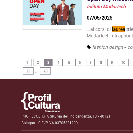
Istituto Modartech
07/05/2026
...ai corsi di
laurea
tri
Modartech: gli appunt
fashion design
-
co
1
2
3
4
5
6
7
8
9
10
...
23
28
PROFILCULTURA SRL via dell'Indipendenza, 13 - 40121
Bologna - C.F./P.IVA 03705331209