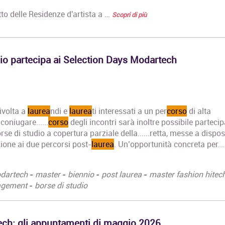
conoscenza
tto delle Residenze d'artista a …
Scopri di più
approfondita d
compiti…
io partecipa ai Selection Days Modartech
rivolta a
laurea
ndi e
laurea
ti interessati a un per
corso
di alta
oniugare......
corso
degli incontri sarà inoltre possibile parteci
rse di studio a copertura parziale della......retta, messe a dispo
izione ai due percorsi post-
laurea
. Un’opportunità concreta per...
dartech
-
master
-
biennio
-
post laurea
-
master fashion hitec
agement
-
borse di studio
ch: gli appuntamenti di maggio 2026