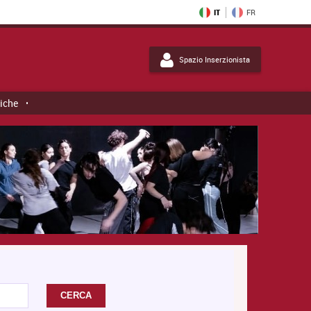
IT
FR
Spazio Inserzionista
tiche
CERCA