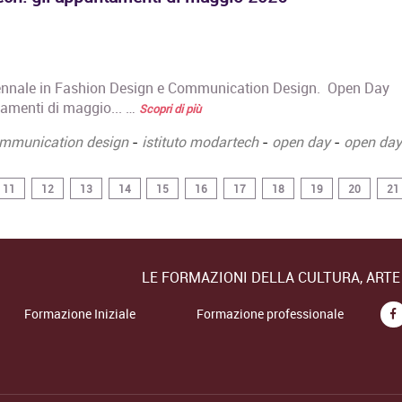
ennale in Fashion Design e Communication Design. Open Day
amenti di maggio... …
Scopri di più
mmunication design
-
istituto modartech
-
open day
-
open day 
11
12
13
14
15
16
17
18
19
20
21
LE FORMAZIONI DELLA CULTURA, ART
Formazione Iniziale
Formazione professionale