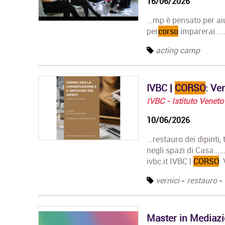
16/06/2026
...mp è pensato per aiu
per
corso
imparerai...
acting camp
IVBC |
CORSO
: Ve
IVBC - Istituto Veneto 
10/06/2026
...restauro dei dipinti
negli spazi di Casa....
ivbc.it IVBC |
CORSO
:
vernici
-
restauro
-
Master in Mediazi