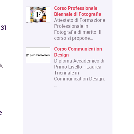
bolico
Corso Professionale
Biennale di Fotografia
Attestato di Formazione
.com/corso/analisi-
Professionale in
franco-
 31
Fotografia di merito. Il
corso si propone…
n scena.
Corso Communication
 e scena:
Design
uripide.
Diploma Accademico di
 di
i,
Primo Livello - Laurea
Triennale in
 teatrale
Communication Design,
itale e
…
niversità
e
i
ere d'Arte
e fornire
 una