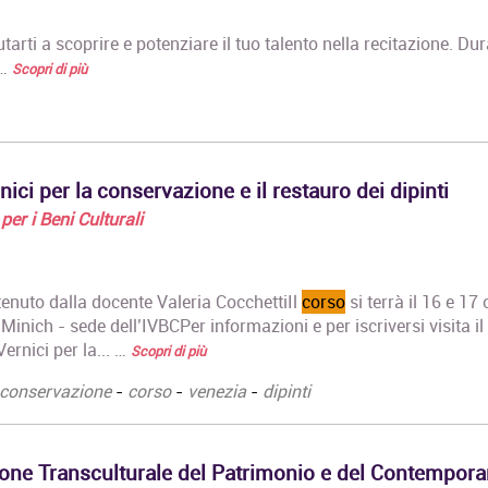
tarti a scoprire e potenziare il tuo talento nella recitazione. Dur
 …
Scopri di più
rnici per la conservazione e il restauro dei dipinti
per i Beni Culturali
, tenuto dalla docente Valeria CocchettiIl
corso
si terrà il 16 e 17
..Minich - sede dell’IVBCPer informazioni e per iscriversi visita il 
 Vernici per la... …
Scopri di più
conservazione
-
corso
-
venezia
-
dipinti
one Transculturale del Patrimonio e del Contempora