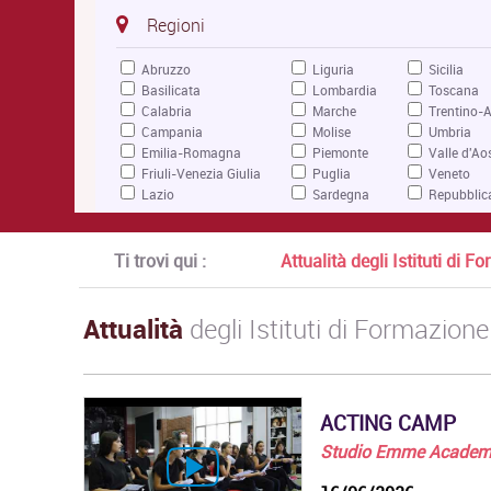
Regioni
Abruzzo
Liguria
Sicilia
Basilicata
Lombardia
Toscana
Calabria
Marche
Trentino-A
Campania
Molise
Umbria
Emilia-Romagna
Piemonte
Valle d'Ao
Friuli-Venezia Giulia
Puglia
Veneto
Lazio
Sardegna
Repubblic
Ti trovi qui :
Attualità degli Istituti di 
Attualità
degli Istituti di Formazione
ACTING CAMP
Studio Emme Acade