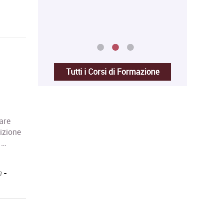
ei
Tutti i Corsi di Formazione
pare
sizione
 …
h
-