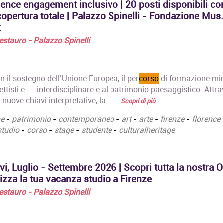
ience engagement inclusivo | 20 posti disponibili co
copertura totale | Palazzo Spinelli - Fondazione Mus.
t
 Restauro - Palazzo Spinelli
on il sostegno dell’Unione Europea, il per
corso
di formazione mi
tisti e......interdisciplinare e al patrimonio paesaggistico. Attr
nuove chiavi interpretative, la... …
Scopri di più
ne
-
patrimonio
-
contemporaneo
-
art
-
arte
-
firenze
-
florence
studio
-
corso
-
stage
-
studente
-
culturalheritage
vi, Luglio - Settembre 2026 | Scopri tutta la nostra O
izza la tua vacanza studio a Firenze
 Restauro - Palazzo Spinelli