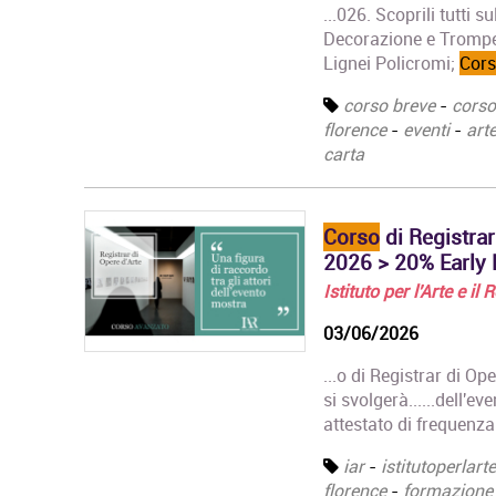
...026. Scoprili tutti 
Decorazione e Trompe...
Lignei Policromi;
Cor
corso breve
-
corso
florence
-
eventi
-
art
carta
Corso
di Registrar
2026 > 20% Early B
Istituto per l'Arte e il
03/06/2026
...o di Registrar di O
si svolgerà......dell'e
attestato di frequenza 
iar
-
istitutoperlart
florence
-
formazione