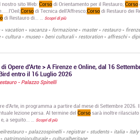
sul nostro sito Web:
Corso
di Orientamento per il Restauro;
Corso
...l'Oeil;‍
Corso
di Tecnica dell'Affresco;
Corso
di Restauro dei R
so
di Restauro di... …
Scopri di più
-
vacation
-
vacanza
-
formazione
-
master
-
restauro
-
firenz
e
-
cultura
-
museo
-
beni culturali
-
restoration
-
affreschi
-
dipi
Corso Fashion Design
Master di Primo
Diploma Accademico di
in Architettura
 di Opere d'Arte > A Firenze e Online, dal 16 Settemb
Primo Livello - Laurea
sostenibile
ird entro il 16 Luglio 2026
Triennale in Fashion
Master di Primo
Design, titolo…
La prima parte
 Restauro - Palazzo Spinelli
i "Foundation 
Corso Triennale di
…
Restauro del Materiale
Cartaceo
Maestria e rive
pere d'Arte, in programma a partire dal mese di Settembre 2026. I
La Qualifica formata dal
Analisi della Pa
ventuale lezione persa. Al termine del
Corso
sarà inoltre rilasciato
corso è quella di
Castelfranco d
e, a seguito... …
Scopri di più
Tecnico del Restauro di
Giorgione tra 
Beni Culturali…
esecutive,
eeilrestauro
-
palazzospinelli
-
registrar
-
students
-
italia
-
italy
conservazione
-
patrimonioculturale
-
culturalheritage