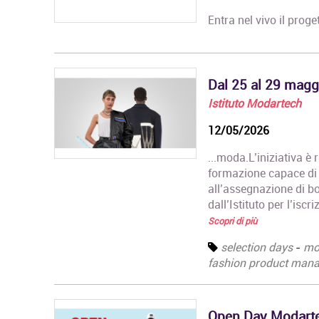
Entra nel vivo il proge
Dal 25 al 29 magg
Istituto Modartech
12/05/2026
...moda.L’iniziativa è 
formazione capace di c
all’assegnazione di bo
dall’Istituto per l’iscr
Scopri di più
selection days
-
mo
fashion product man
Open Day Modarte