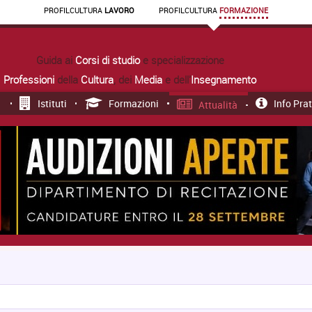
PROFIL
CULTURA
LAVORO
PROFIL
CULTURA
FORMAZIONE
Guida ai
Corsi di studio
e specializzazione
Professioni
della
Cultura
, dei
Media
e dell'
Insegnamento
Istituti
Formazioni
Info Pra
Attualità