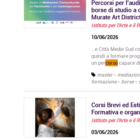
Percorsi per l’aud
borse di studio a 
Murate Art Distric
Istituto per l'Arte e il
10/06/2026
...e Città Medie Sud c
quindi a formare proget
un per
corso
capace di 
master
-
mediazio
formazione
-
borse
-
Corsi Brevi ed Esti
Formativa e organ
Istituto per l'Arte e il
03/06/2026