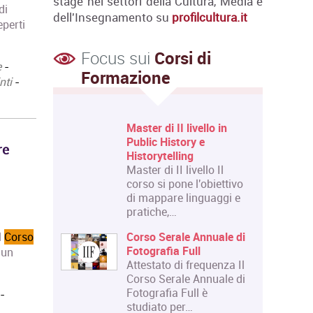
stage nei settori della Cultura, Media e
di
dell'Insegnamento su
profilcultura.it
eperti
Focus sui
Corsi di
e
-
Formazione
nti
-
 Livello
Master di II livello in
 e Design
Public History e
re
Historytelling
 Livello
Master di II livello Il
 riguarda
corso si pone l'obiettivo
Courses":
di mappare linguaggi e
pratiche,…
lazione:
Corso Serale Annuale di
l
Corso
la di
Fotografia Full
 un
i
Attestato di frequenza Il
tecniche
Corso Serale Annuale di
Fotografia Full è
-
 ed
studiato per…