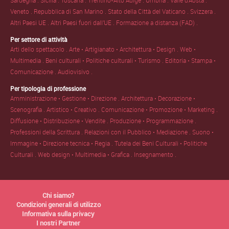
Veneto .
Repubblica di San Marino .
Stato della Città del Vaticano .
Svizzera .
Altri Paesi UE .
Altri Paesi fuori dall'UE .
Formazione a distanza (FAD) .
Per settore di attività
Arti dello spettacolo .
Arte • Artigianato • Architettura • Design .
Web •
Multimedia .
Beni culturali • Politiche culturali • Turismo .
Editoria • Stampa •
Comunicazione .
Audiovisivo .
Per tipologia di professione
Amministrazione • Gestione • Direzione .
Architettura • Decorazione •
Scenografia .
Artistico • Creativo .
Comunicazione • Promozione • Marketing .
Diffusione • Distribuzione • Vendite .
Produzione • Programmazione .
Professioni della Scrittura .
Relazioni con il Pubblico • Mediazione .
Suono •
Immagine • Direzione tecnica • Regia .
Tutela dei Beni Culturali • Politiche
Culturali .
Web design • Multimedia • Grafica .
Insegnamento .
Chi siamo?
Condizioni generali di utilizzo
Informativa sulla privacy
I nostri Partner