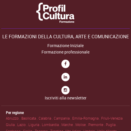
LE FORMAZIONI DELLA CULTURA, ARTE E COMUNICAZIONE
Formazione Iniziale
Formazione professionale
Iscriviti alla newsletter
Per regione
Abruzzo .
Basilicata .
Calabria .
Campania .
Emilia-Romagna .
Friuli-Venezia
Giulia .
Lazio .
Liguria .
Lombardia .
Marche .
Molise .
Piemonte .
Puglia .
Sardegna .
Sicilia .
Toscana .
Trentino-Alto Adige .
Umbria .
Valle d'Aosta .