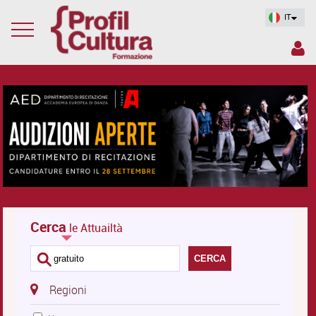
IT
Cerca
le Attuailtà
CERCA
Regioni