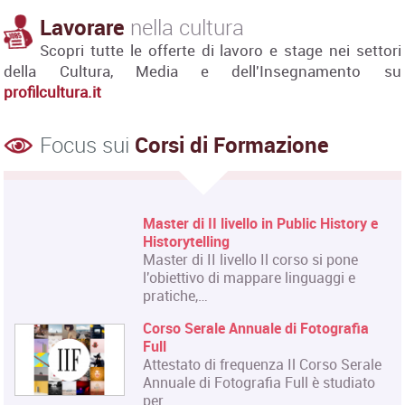
Lavorare
nella cultura
Scopri tutte le offerte di lavoro e stage nei settori
della Cultura, Media e dell'Insegnamento su
profilcultura.it
Focus sui
Corsi di Formazione
ry e
Corso Fashion Design
Diploma Accademico di Primo Livel
e
- Laurea Triennale in Fashion Desig
titolo…
Corso Triennale di Restauro del
ia
Materiale Cartaceo
La Qualifica formata dal corso è
rale
quella di Tecnico del Restauro di Ben
ato
Culturali…