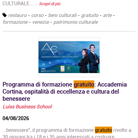
CULTURALE... …
Scopri di più
restauro
-
corso
-
beni culturali
-
gratuito
-
arte
-
formazione
-
venezia
-
patrimonio culturale
Programma di formazione
gratuito
: Accademia
Cortina, ospitalità di eccellenza e cultura del
benessere
Luiss Business School
04/08/2026
...benessere”, il programma di formazione
gratuito
rivolto a
30 giovani tra i 18 e i 35 anni interessati a costruire