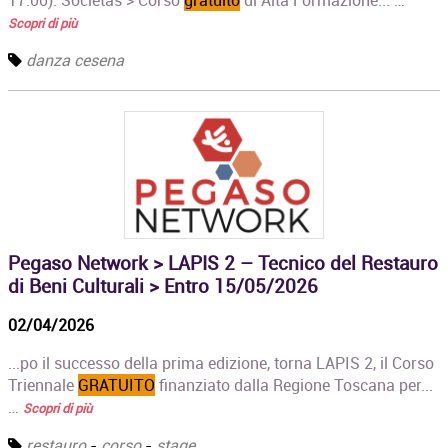
17.00). Societas > Corso
gratuito
di Alta Formazione... …
Scopri di più
danza cesena
Pegaso Network > LAPIS 2 – Tecnico del Restauro
di Beni Culturali > Entro 15/05/2026
02/04/2026
...po il successo della prima edizione, torna LAPIS 2, il Corso
Triennale
GRATUITO
finanziato dalla Regione Toscana per...
…
Scopri di più
restauro
-
corso
-
stage