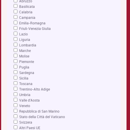
Abruzzo
Basilicata
Calabria
Campania
Emilia-Romagna
Friuli-Venezia Giulia
Lazio
Liguria
Lombardia
Marche
Molise
Piemonte
Puglia
Sardegna
Sicilia
Toscana
Trentino-Alto Adige
Umbria
Valle d'Aosta
Veneto
Repubblica di San Marino
Stato della Città del Vaticano
Svizzera
Altri Paesi UE