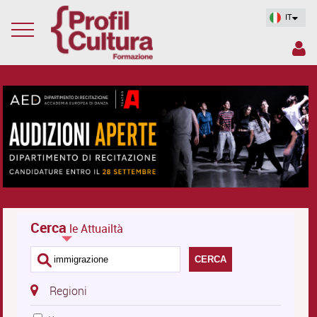
IT
Cerca
le Attuailtà
CERCA
Regioni