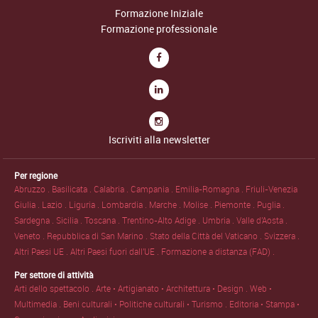
Formazione Iniziale
Formazione professionale
Iscriviti alla newsletter
Per regione
Abruzzo .
Basilicata .
Calabria .
Campania .
Emilia-Romagna .
Friuli-Venezia
Giulia .
Lazio .
Liguria .
Lombardia .
Marche .
Molise .
Piemonte .
Puglia .
Sardegna .
Sicilia .
Toscana .
Trentino-Alto Adige .
Umbria .
Valle d'Aosta .
Veneto .
Repubblica di San Marino .
Stato della Città del Vaticano .
Svizzera .
Altri Paesi UE .
Altri Paesi fuori dall'UE .
Formazione a distanza (FAD) .
Per settore di attività
Arti dello spettacolo .
Arte • Artigianato • Architettura • Design .
Web •
Multimedia .
Beni culturali • Politiche culturali • Turismo .
Editoria • Stampa •