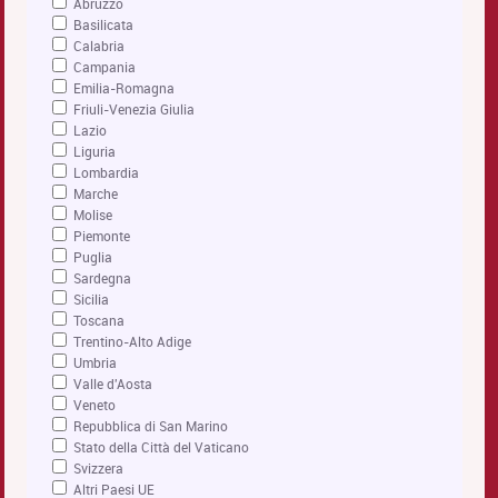
Abruzzo
Basilicata
Calabria
Campania
Emilia-Romagna
Friuli-Venezia Giulia
Lazio
Liguria
Lombardia
Marche
Molise
Piemonte
Puglia
Sardegna
Sicilia
Toscana
Trentino-Alto Adige
Umbria
Valle d'Aosta
Veneto
Repubblica di San Marino
Stato della Città del Vaticano
Svizzera
Altri Paesi UE