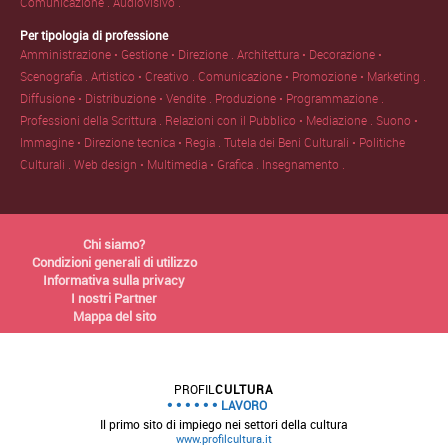
Comunicazione .
Audiovisivo .
Per tipologia di professione
Amministrazione • Gestione • Direzione .
Architettura • Decorazione •
Scenografia .
Artistico • Creativo .
Comunicazione • Promozione • Marketing .
Diffusione • Distribuzione • Vendite .
Produzione • Programmazione .
Professioni della Scrittura .
Relazioni con il Pubblico • Mediazione .
Suono •
Immagine • Direzione tecnica • Regia .
Tutela dei Beni Culturali • Politiche
Culturali .
Web design • Multimedia • Grafica .
Insegnamento .
Chi siamo?
Condizioni generali di utilizzo
Informativa sulla privacy
I nostri Partner
Mappa del sito
PROFIL
CULTURA
LAVORO
Il primo sito di impiego nei settori della cultura
www.profilcultura.it