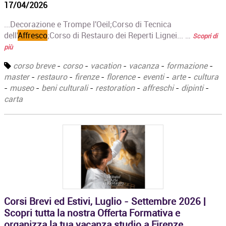
17/04/2026
...Decorazione e Trompe l'Oeil;‍Corso di Tecnica
dell'
Affresco
;Corso di Restauro dei Reperti Lignei... …
Scopri di
più
corso breve
-
corso
-
vacation
-
vacanza
-
formazione
-
master
-
restauro
-
firenze
-
florence
-
eventi
-
arte
-
cultura
-
museo
-
beni culturali
-
restoration
-
affreschi
-
dipinti
-
carta
Corsi Brevi ed Estivi, Luglio - Settembre 2026 |
Scopri tutta la nostra Offerta Formativa e
organizza la tua vacanza studio a Firenze