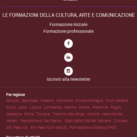
LE FORMAZIONI DELLA CULTURA, ARTE E COMUNICAZIONE
Formazione Iniziale
Formazione professionale
Iscriviti alla newsletter
Per regione
Abruzzo .
Basilicata .
Calabria .
Campania .
Emilia-Romagna .
Friuli-Venezia
Giulia .
Lazio .
Liguria .
Lombardia .
Marche .
Molise .
Piemonte .
Puglia .
Sardegna .
Sicilia .
Toscana .
Trentino-Alto Adige .
Umbria .
Valle d'Aosta .
Veneto .
Repubblica di San Marino .
Stato della Città del Vaticano .
Svizzera .
Altri Paesi UE .
Altri Paesi fuori dall'UE .
Formazione a distanza (FAD) .