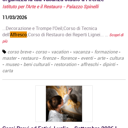
Istituto per l'Arte e il Restauro - Palazzo Spinelli
11/03/2026
...Decorazione e Trompe l'Oeil;‍Corso di Tecnica
dell'
Affresco
;Corso di Restauro dei Reperti Lignei... …
Scopri di
più
corso breve
-
corso
-
vacation
-
vacanza
-
formazione
-
master
-
restauro
-
firenze
-
florence
-
eventi
-
arte
-
cultura
-
museo
-
beni culturali
-
restoration
-
affreschi
-
dipinti
-
carta