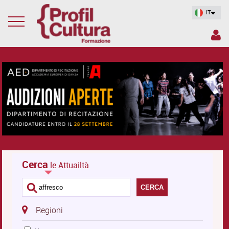
IT
Cerca
le Attuailtà
CERCA
Regioni