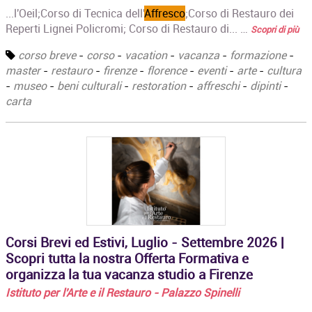
...l'Oeil;‍Corso di Tecnica dell'
Affresco
;Corso di Restauro dei
Reperti Lignei Policromi; Corso di Restauro di... …
Scopri di più
corso breve
-
corso
-
vacation
-
vacanza
-
formazione
-
master
-
restauro
-
firenze
-
florence
-
eventi
-
arte
-
cultura
-
museo
-
beni culturali
-
restoration
-
affreschi
-
dipinti
-
carta
Corsi Brevi ed Estivi, Luglio - Settembre 2026 |
Scopri tutta la nostra Offerta Formativa e
organizza la tua vacanza studio a Firenze
Istituto per l'Arte e il Restauro - Palazzo Spinelli