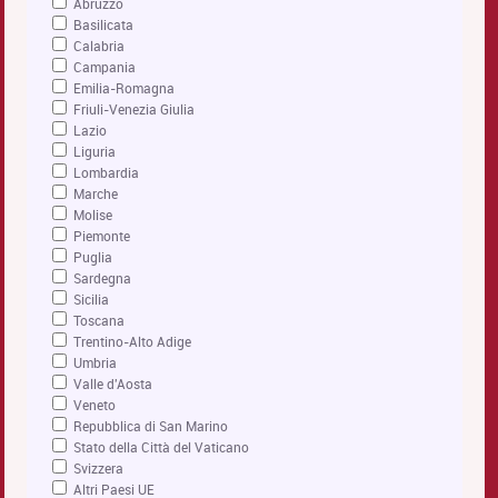
Abruzzo
Basilicata
Calabria
Campania
Emilia-Romagna
Friuli-Venezia Giulia
Lazio
Liguria
Lombardia
Marche
Molise
Piemonte
Puglia
Sardegna
Sicilia
Toscana
Trentino-Alto Adige
Umbria
Valle d'Aosta
Veneto
Repubblica di San Marino
Stato della Città del Vaticano
Svizzera
Altri Paesi UE