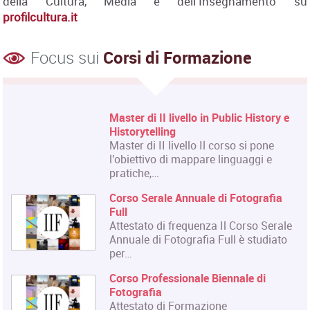
della Cultura, Media e dell'Insegnamento su
profilcultura.it
Focus sui
Corsi di Formazione
Corso Fashion Design
Diploma Accademico di Primo Livello
- Laurea Triennale in Fashion Design,
titolo…
Corso Triennale di Restauro del
Materiale Cartaceo
La Qualifica formata dal corso è
quella di Tecnico del Restauro di Beni
Culturali…
Master in Organizzazione degli
Eventi dell'Arte e dello Spettacolo
Il Master rilascia un Diploma in
Organizzazione degli Eventi dell'Arte