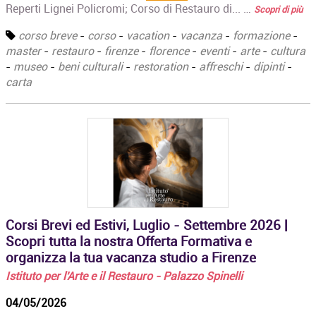
Reperti Lignei Policromi; Corso di Restauro di... …
Scopri di più
corso breve
-
corso
-
vacation
-
vacanza
-
formazione
-
master
-
restauro
-
firenze
-
florence
-
eventi
-
arte
-
cultura
-
museo
-
beni culturali
-
restoration
-
affreschi
-
dipinti
-
carta
Corsi Brevi ed Estivi, Luglio - Settembre 2026 |
Scopri tutta la nostra Offerta Formativa e
organizza la tua vacanza studio a Firenze
Istituto per l'Arte e il Restauro - Palazzo Spinelli
04/05/2026