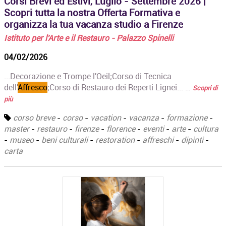
Corsi Brevi ed Estivi, Luglio - Settembre 2026 |
Scopri tutta la nostra Offerta Formativa e
organizza la tua vacanza studio a Firenze
Istituto per l'Arte e il Restauro - Palazzo Spinelli
04/02/2026
...Decorazione e Trompe l'Oeil;‍Corso di Tecnica
dell'
Affresco
;Corso di Restauro dei Reperti Lignei... …
Scopri di
più
corso breve
-
corso
-
vacation
-
vacanza
-
formazione
-
master
-
restauro
-
firenze
-
florence
-
eventi
-
arte
-
cultura
-
museo
-
beni culturali
-
restoration
-
affreschi
-
dipinti
-
carta