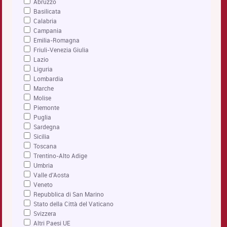
Abruzzo
Basilicata
Calabria
Campania
Emilia-Romagna
Friuli-Venezia Giulia
Lazio
Liguria
Lombardia
Marche
Molise
Piemonte
Puglia
Sardegna
Sicilia
Toscana
Trentino-Alto Adige
Umbria
Valle d'Aosta
Veneto
Repubblica di San Marino
Stato della Città del Vaticano
Svizzera
Altri Paesi UE