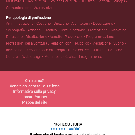
Multimedia .
Beni culturali • Politiche culturali • Turismo .
Editoria • Stampa •
Comunicazione .
Audiovisivo .
Per tipologia di professione
Amministrazione • Gestione • Direzione .
Architettura • Decorazione •
Scenografia .
Artistico • Creativo .
Comunicazione • Promozione • Marketing .
Diffusione • Distribuzione • Vendite .
Produzione • Programmazione .
Professioni della Scrittura .
Relazioni con il Pubblico • Mediazione .
Suono •
Immagine • Direzione tecnica • Regia .
Tutela dei Beni Culturali • Politiche
Culturali .
Web design • Multimedia • Grafica .
Insegnamento .
Chi siamo?
Condizioni generali di utilizzo
Informativa sulla privacy
I nostri Partner
Mappa del sito
PROFIL
CULTURA
LAVORO
Il primo sito di impiego nei settori della cultura