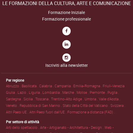
LE FORMAZIONI DELLA CULTURA, ARTE E COMUNICAZIONE
Formazione Iniziale
Formazione professionale
Iscriviti alla newsletter
Per regione
Abruzzo .
Basilicata .
Calabria .
Campania .
Emilia-Romagna .
Friuli-Venezia
Giulia .
Lazio .
Liguria .
Lombardia .
Marche .
Molise .
Piemonte .
Puglia .
Sardegna .
Sicilia .
Toscana .
Trentino-Alto Adige .
Umbria .
Valle d'Aosta .
Veneto .
Repubblica di San Marino .
Stato della Città del Vaticano .
Svizzera .
Altri Paesi UE .
Altri Paesi fuori dall'UE .
Formazione a distanza (FAD) .
Per settore di attività
Arti dello spettacolo .
Arte • Artigianato • Architettura • Design .
Web •