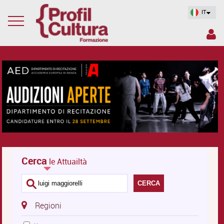
IT
Cerca
le Attuailtà
CERCA
Regioni