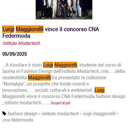
Luigi
Maggiorelli
vince il concorso CNA
Federmoda
Istituto Modartech
05/09/2025
...A trionfare è stato
Luigi
Maggiorelli
, studente del corso di
laurea in Fashion Design dell'Istituto Modartech, che......della
sostenibilità.
Maggiorelli
ha presentato la collezione
“Nostalgia”, un progetto che fonde ricordi e
innovazione,......sociali, culturali e ambientali.
Luigi
Maggiorelli vince il concorso CNA Federmoda fashion design
, istituto modartech... …
Scopri di più
fashion design
-
istituto modartech
-
luigi maggiorelli
-
cna federmoda