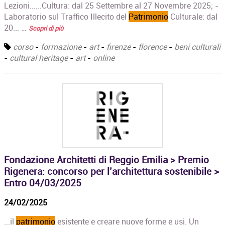
Lezioni......Cultura: dal 25 Settembre al 27 Novembre 2025; -
Laboratorio sul Traffico Illecito del
Patrimonio
Culturale: dal
20... …
Scopri di più
corso
-
formazione
-
art
-
firenze
-
florence
-
beni culturali
-
cultural heritage
-
art
-
online
Fondazione Architetti di Reggio Emilia > Premio
Rigenera: concorso per l’architettura sostenibile >
Entro 04/03/2025
24/02/2025
...il
patrimonio
esistente e creare nuove forme e usi. Un