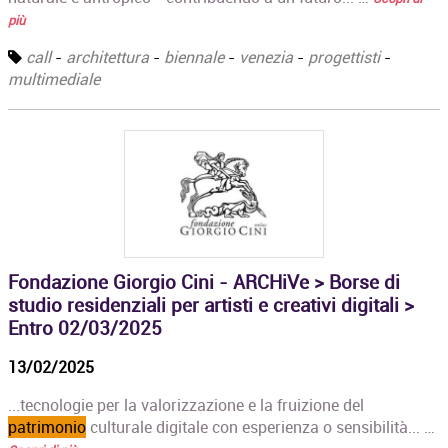
più
call
-
architettura
-
biennale
-
venezia
-
progettisti
-
multimediale
Fondazione Giorgio Cini - ARCHiVe > Borse di
studio residenziali per artisti e creativi digitali >
Entro 02/03/2025
13/02/2025
...tecnologie per la valorizzazione e la fruizione del
patrimonio
culturale digitale con esperienza o sensibilità... …