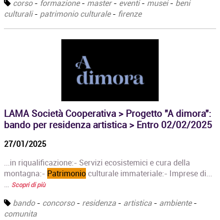
corso
-
formazione
-
master
-
eventi
-
musei
-
beni
culturali
-
patrimonio culturale
-
firenze
LAMA Società Cooperativa > Progetto "A dimora":
bando per residenza artistica > Entro 02/02/2025
27/01/2025
...in riqualificazione:- Servizi ecosistemici e cura della
montagna:-
Patrimonio
culturale immateriale:- Imprese di...
…
Scopri di più
bando
-
concorso
-
residenza
-
artistica
-
ambiente
-
comunita