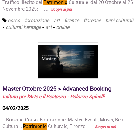
Traffico Illecito del
Patrimonio
Culturale: dal 20 Ottobre al 26
Novembre 2025; -... …
Scopri di più
corso
-
formazione
-
art
-
firenze
-
florence
-
beni culturali
-
cultural heritage
-
art
-
online
Master Ottobre 2025 > Advanced Booking
Istituto per l'Arte e il Restauro - Palazzo Spinelli
04/02/2025
...Booking Corso, Formazione, Master, Eventi, Musei, Beni
Culturali,
Patrimonio
Culturale, Firenze... …
Scopri di più