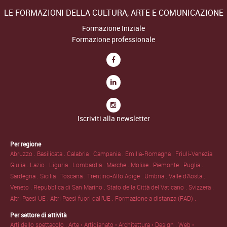
LE FORMAZIONI DELLA CULTURA, ARTE E COMUNICAZIONE
Formazione Iniziale
Formazione professionale
Iscriviti alla newsletter
Per regione
Abruzzo .
Basilicata .
Calabria .
Campania .
Emilia-Romagna .
Friuli-Venezia
Giulia .
Lazio .
Liguria .
Lombardia .
Marche .
Molise .
Piemonte .
Puglia .
Sardegna .
Sicilia .
Toscana .
Trentino-Alto Adige .
Umbria .
Valle d'Aosta .
Veneto .
Repubblica di San Marino .
Stato della Città del Vaticano .
Svizzera .
Altri Paesi UE .
Altri Paesi fuori dall'UE .
Formazione a distanza (FAD) .
Per settore di attività
Arti dello spettacolo .
Arte • Artigianato • Architettura • Design .
Web •