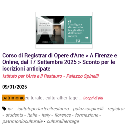
Corso di Registrar di Opere d'Arte > A Firenze e
Online, dal 17 Settembre 2025 > Sconto per le
iscrizioni anticipate
Istituto per l'Arte e il Restauro - Palazzo Spinelli
09/01/2025
patrimonio
culturale , culturalheritage …
Scopri di più
iar
-
istitutoperlarteeilrestauro
-
palazzospinelli
-
registrar
-
students
-
italia
-
italy
-
florence
-
formazione
-
patrimonioculturale
-
culturalheritage