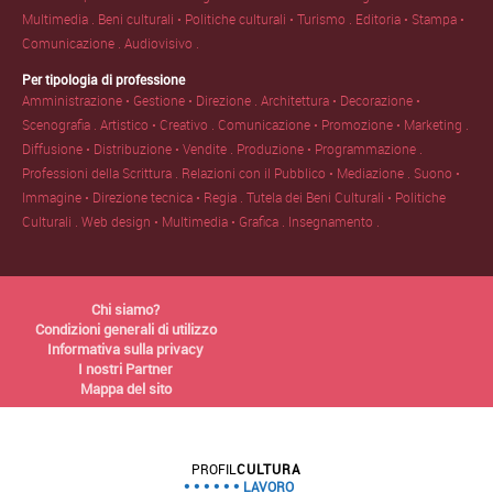
Multimedia .
Beni culturali • Politiche culturali • Turismo .
Editoria • Stampa •
Comunicazione .
Audiovisivo .
Per tipologia di professione
Amministrazione • Gestione • Direzione .
Architettura • Decorazione •
Scenografia .
Artistico • Creativo .
Comunicazione • Promozione • Marketing .
Diffusione • Distribuzione • Vendite .
Produzione • Programmazione .
Professioni della Scrittura .
Relazioni con il Pubblico • Mediazione .
Suono •
Immagine • Direzione tecnica • Regia .
Tutela dei Beni Culturali • Politiche
Culturali .
Web design • Multimedia • Grafica .
Insegnamento .
Chi siamo?
Condizioni generali di utilizzo
Informativa sulla privacy
I nostri Partner
Mappa del sito
PROFIL
CULTURA
LAVORO