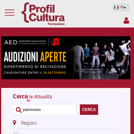
IT
Cerca
le Attuailtà
CERCA
Regioni