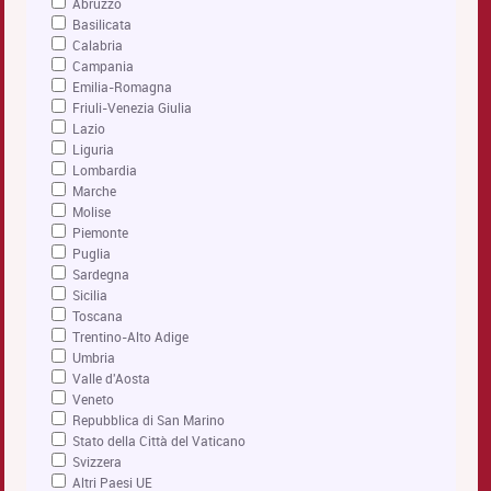
Abruzzo
Basilicata
Calabria
Campania
Emilia-Romagna
Friuli-Venezia Giulia
Lazio
Liguria
Lombardia
Marche
Molise
Piemonte
Puglia
Sardegna
Sicilia
Toscana
Trentino-Alto Adige
Umbria
Valle d'Aosta
Veneto
Repubblica di San Marino
Stato della Città del Vaticano
Svizzera
Altri Paesi UE