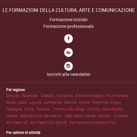
LE FORMAZIONI DELLA CULTURA, ARTE E COMUNICAZIONE
Formazione Iniziale
Formazione professionale
Iscriviti alla newsletter
Per regione
Abruzzo .
Basilicata .
Calabria .
Campania .
Emilia-Romagna .
Friuli-Venezia
Giulia .
Lazio .
Liguria .
Lombardia .
Marche .
Molise .
Piemonte .
Puglia .
Sardegna .
Sicilia .
Toscana .
Trentino-Alto Adige .
Umbria .
Valle d'Aosta .
Veneto .
Repubblica di San Marino .
Stato della Città del Vaticano .
Svizzera .
Altri Paesi UE .
Altri Paesi fuori dall'UE .
Formazione a distanza (FAD) .
Per settore di attività