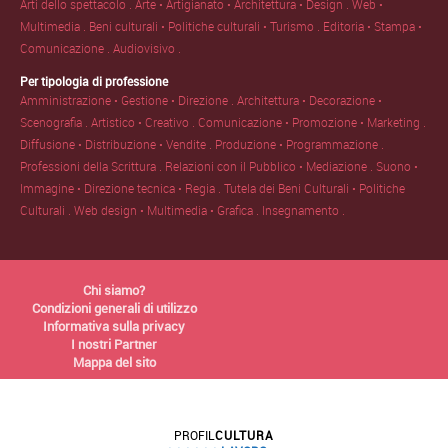
Arti dello spettacolo .
Arte • Artigianato • Architettura • Design .
Web •
Multimedia .
Beni culturali • Politiche culturali • Turismo .
Editoria • Stampa •
Comunicazione .
Audiovisivo .
Per tipologia di professione
Amministrazione • Gestione • Direzione .
Architettura • Decorazione •
Scenografia .
Artistico • Creativo .
Comunicazione • Promozione • Marketing .
Diffusione • Distribuzione • Vendite .
Produzione • Programmazione .
Professioni della Scrittura .
Relazioni con il Pubblico • Mediazione .
Suono •
Immagine • Direzione tecnica • Regia .
Tutela dei Beni Culturali • Politiche
Culturali .
Web design • Multimedia • Grafica .
Insegnamento .
Chi siamo?
Condizioni generali di utilizzo
Informativa sulla privacy
I nostri Partner
Mappa del sito
PROFIL
CULTURA