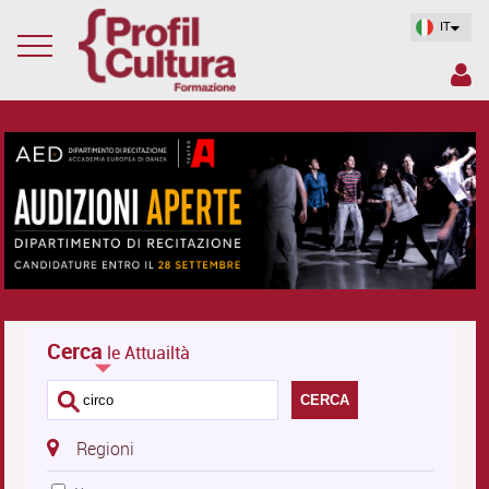
IT
Cerca
le Attuailtà
CERCA
Regioni