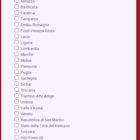
Abruzzo
Basilicata
Calabria
Campania
Emilia-Romagna
Friuli-Venezia Giulia
Lazio
Liguria
Lombardia
Marche
Molise
Piemonte
Puglia
Sardegna
Sicilia
Toscana
Trentino-Alto Adige
Umbria
Valle d'Aosta
Veneto
Repubblica di San Marino
Stato della Città del Vaticano
Svizzera
Altri Paesi UE