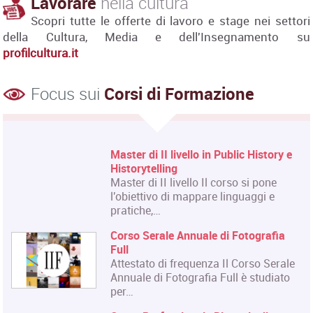
Lavorare
nella cultura
Scopri tutte le offerte di lavoro e stage nei settori
della Cultura, Media e dell'Insegnamento su
profilcultura.it
Focus sui
Corsi di Formazione
Corso Fashion Design
Diploma Accademico di Primo Livello
- Laurea Triennale in Fashion Design,
titolo…
Corso Triennale di Restauro del
Materiale Cartaceo
La Qualifica formata dal corso è
quella di Tecnico del Restauro di Beni
Culturali…
Master in Organizzazione degli