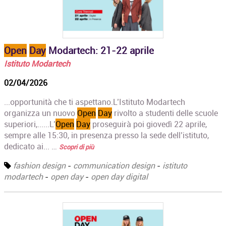
Open
Day
Modartech: 21-22 aprile
Istituto Modartech
02/04/2026
...opportunità che ti aspettano.L’Istituto Modartech
organizza un nuovo
Open
Day
rivolto a studenti delle scuole
superiori,......L’
Open
Day
proseguirà poi giovedì 22 aprile,
sempre alle 15:30, in presenza presso la sede dell’istituto,
dedicato ai... …
Scopri di più
fashion design
-
communication design
-
istituto
modartech
-
open day
-
open day digital