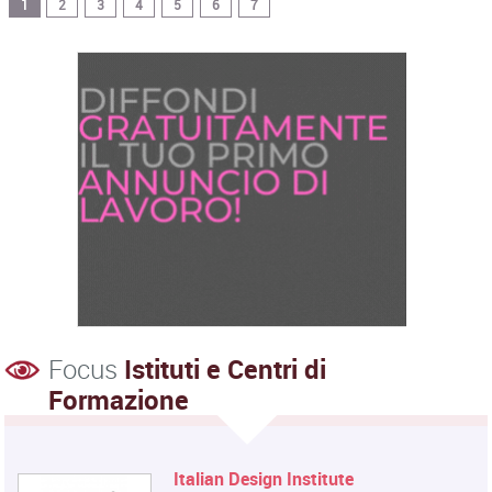
1
2
3
4
5
6
7
Focus
Istituti e Centri di
Formazione
Italian Design Institute