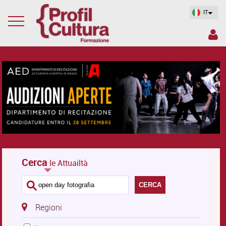
IT
Cerca
le Attuailtà
CERCA
Regioni