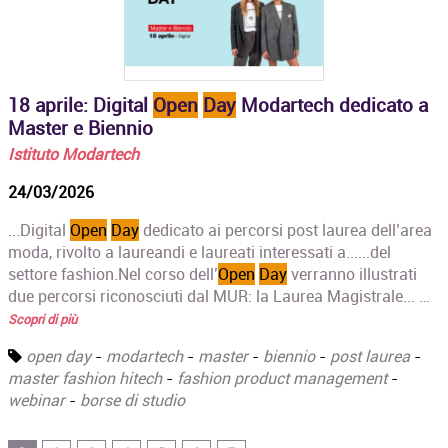
18 aprile: Digital
Open
Day
Modartech dedicato a
Master e Biennio
Istituto Modartech
24/03/2026
...Digital
Open
Day
dedicato ai percorsi post laurea dell’area
moda, rivolto a laureandi e laureati interessati a......del
settore fashion.Nel corso dell’
Open
Day
verranno illustrati
due percorsi riconosciuti dal MUR: la Laurea Magistrale... …
Scopri di più
open day
-
modartech
-
master
-
biennio
-
post laurea
-
master fashion hitech
-
fashion product management
-
webinar
-
borse di studio