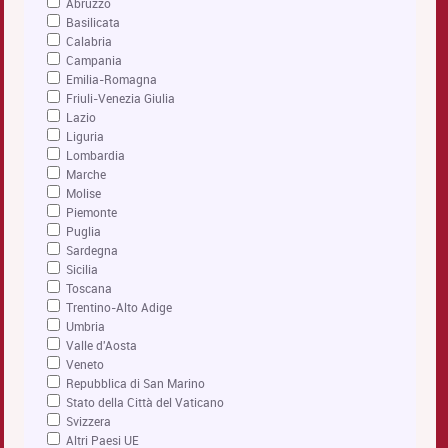
Abruzzo
Basilicata
Calabria
Campania
Emilia-Romagna
Friuli-Venezia Giulia
Lazio
Liguria
Lombardia
Marche
Molise
Piemonte
Puglia
Sardegna
Sicilia
Toscana
Trentino-Alto Adige
Umbria
Valle d'Aosta
Veneto
Repubblica di San Marino
Stato della Città del Vaticano
Svizzera
Altri Paesi UE