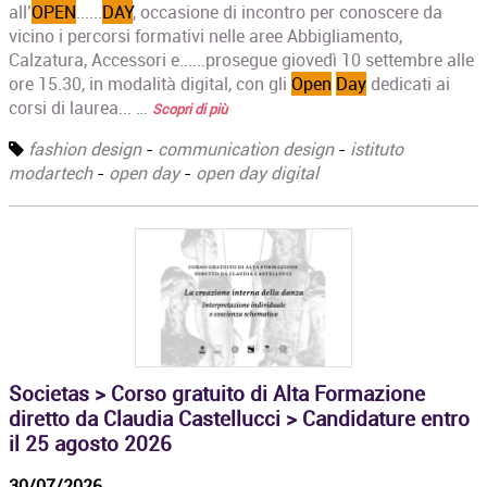
all’
OPEN
......
DAY
, occasione di incontro per conoscere da
vicino i percorsi formativi nelle aree Abbigliamento,
Calzatura, Accessori e......prosegue giovedì 10 settembre alle
ore 15.30, in modalità digital, con gli
Open
Day
dedicati ai
corsi di laurea... …
Scopri di più
fashion design
-
communication design
-
istituto
modartech
-
open day
-
open day digital
Societas > Corso gratuito di Alta Formazione
diretto da Claudia Castellucci > Candidature entro
il 25 agosto 2026
30/07/2026