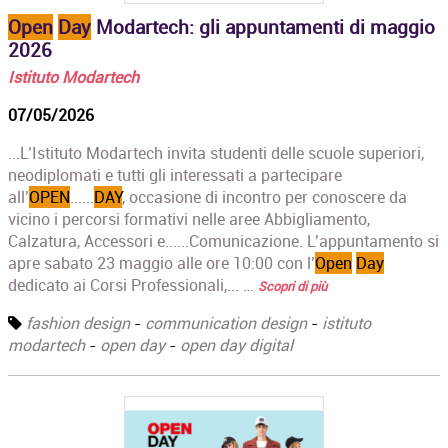
Open
Day
Modartech: gli appuntamenti di maggio
2026
Istituto Modartech
07/05/2026
...L’Istituto Modartech invita studenti delle scuole superiori,
neodiplomati e tutti gli interessati a partecipare
all’
OPEN
......
DAY
, occasione di incontro per conoscere da
vicino i percorsi formativi nelle aree Abbigliamento,
Calzatura, Accessori e......Comunicazione. L’appuntamento si
apre sabato 23 maggio alle ore 10:00 con l’
Open
Day
dedicato ai Corsi Professionali,... …
Scopri di più
fashion design
-
communication design
-
istituto
modartech
-
open day
-
open day digital