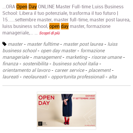
...ORA
Open
Day
ONLINE Master Full-time Luiss Business
School: Libera il tuo potenziale, trasforma il tuo futuro |
15......settembre master, master full-time, master post laurea,
luiss business school,
open
day
master, formazione
manageriale,... …
Scopri di più
master
-
master fulltime
-
master post laurea
-
luiss
business school
-
open day master
-
formazione
manageriale
-
management
-
marketing
-
risorse umane
-
finanza
-
sostenibilita
-
business school italia
-
orientamento al lavoro
-
career service
-
placement
-
laureati
-
neolaureati
-
opportunita professionali
-
alta