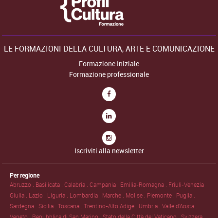
LE FORMAZIONI DELLA CULTURA, ARTE E COMUNICAZIONE
Formazione Iniziale
Formazione professionale
Iscriviti alla newsletter
Per regione
Abruzzo .
Basilicata .
Calabria .
Campania .
Emilia-Romagna .
Friuli-Venezia
Giulia .
Lazio .
Liguria .
Lombardia .
Marche .
Molise .
Piemonte .
Puglia .
Sardegna .
Sicilia .
Toscana .
Trentino-Alto Adige .
Umbria .
Valle d'Aosta .
Veneto .
Repubblica di San Marino .
Stato della Città del Vaticano .
Svizzera .