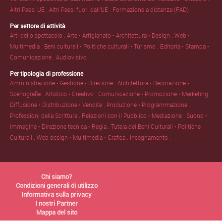
Altri Paesi UE .
Altri Paesi fuori dall'UE .
Formazione a distanza (FAD) .
Per settore di attività
Arti dello spettacolo .
Arte • Artigianato • Architettura • Design .
Web •
Multimedia .
Beni culturali • Politiche culturali • Turismo .
Editoria • Stampa •
Comunicazione .
Audiovisivo .
Per tipologia di professione
Amministrazione • Gestione • Direzione .
Architettura • Decorazione •
Scenografia .
Artistico • Creativo .
Comunicazione • Promozione • Marketing .
Diffusione • Distribuzione • Vendite .
Produzione • Programmazione .
Professioni della Scrittura .
Relazioni con il Pubblico • Mediazione .
Suono •
Immagine • Direzione tecnica • Regia .
Tutela dei Beni Culturali • Politiche
Culturali .
Web design • Multimedia • Grafica .
Insegnamento .
Chi siamo?
Condizioni generali di utilizzo
Informativa sulla privacy
I nostri Partner
Mappa del sito