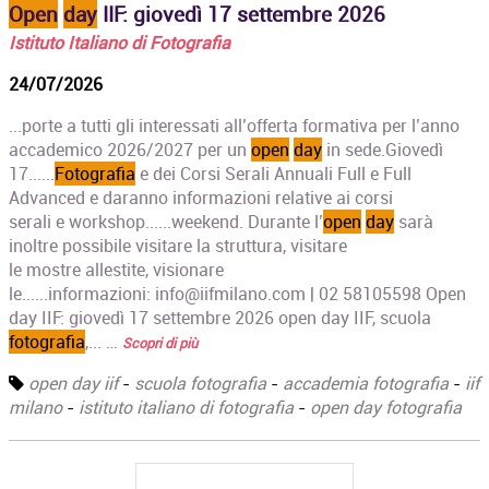
Open
day
IIF: giovedì 17 settembre 2026
Istituto Italiano di Fotografia
24/07/2026
...porte a tutti gli interessati all’offerta formativa per l’anno
accademico 2026/2027 per un
open
day
in sede.Giovedì
17......
Fotografia
e dei Corsi Serali Annuali Full e Full
Advanced e daranno informazioni relative ai corsi
serali e workshop......weekend. Durante l’
open
day
sarà
inoltre possibile visitare la struttura, visitare
le mostre allestite, visionare
le......informazioni: info@iifmilano.com | 02 58105598 Open
day IIF: giovedì 17 settembre 2026 open day IIF, scuola
fotografia
,... …
Scopri di più
open day iif
-
scuola fotografia
-
accademia fotografia
-
iif
milano
-
istituto italiano di fotografia
-
open day fotografia