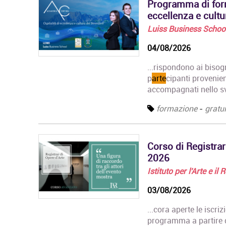
Programma di form
eccellenza e cult
Luiss Business Schoo
04/08/2026
...rispondono ai bisog
p
arte
cipanti provenient
accompagnati nello sv
formazione
-
gratui
Corso di Registrar
2026
Istituto per l'Arte e il
03/08/2026
...cora aperte le iscri
programma a partire da