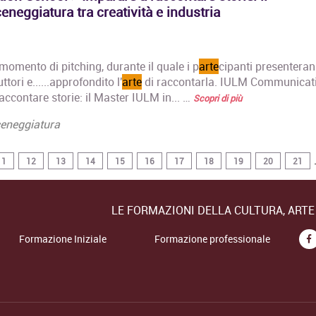
neggiatura tra creatività e industria
 momento di pitching, durante il quale i p
arte
cipanti presenteran
tori e......approfondito l'
arte
di raccontarla. IULM Communicat
ccontare storie: il Master IULM in... …
Scopri di più
eneggiatura
.
11
12
13
14
15
16
17
18
19
20
21
LE FORMAZIONI DELLA CULTURA, ART
Formazione Iniziale
Formazione professionale