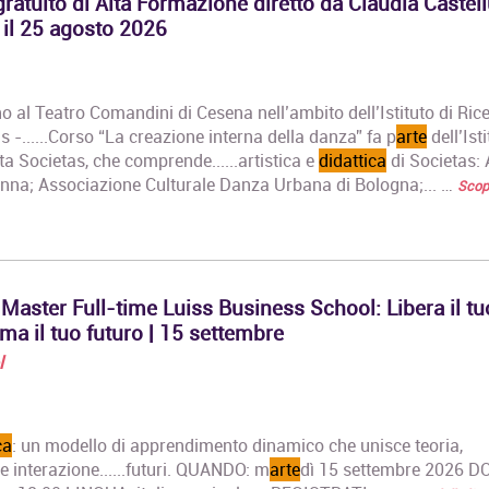
ratuito di Alta Formazione diretto da Claudia Castell
Corso Prof
Attestato di
Biennale d
 il 25 agosto 2026
partecipazione
Attestato 
https://ilprato.com/corso/analisi-
Profession
pala-di-castelfranco-
Fotografia 
giorgione/…
corso si p
no al Teatro Comandini di Cesena nell’ambito dell’Istituto di Ric
Teatro antico in scena.
 -......Corso “La creazione interna della danza” fa p
arte
dell’Isti
Corso Com
Medea tra mito e scena:
a Societas, che comprende......artistica e
didattica
di Societas: 
Design
la tragedia di Euripide.
na; Associazione Culturale Danza Urbana di Bologna;... …
Scopr
Diploma A
Corso avanzato di
Primo Live
tecnica e
Triennale i
interpretazione teatrale
Communica
Open badge digitale e
…
Attestato di
aster Full-time Luiss Business School: Libera il tu
partecipazione
rilasciato da Università
rma il tuo futuro | 15 settembre
Cattoloca…
l
Corso Online di
Registrar di Opere d'Arte
Il Corso intende fornire
ca
: un modello di apprendimento dinamico che unisce teoria,
ai partecipanti una
 e interazione......futuri. QUANDO: m
arte
dì 15 settembre 2026 D
conoscenza