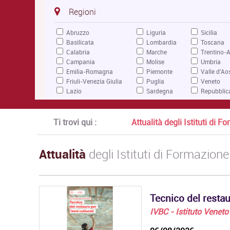
Regioni
Abruzzo
Liguria
Sicilia
Basilicata
Lombardia
Toscana
Calabria
Marche
Trentino-A
Campania
Molise
Umbria
Emilia-Romagna
Piemonte
Valle d'Ao
Friuli-Venezia Giulia
Puglia
Veneto
Lazio
Sardegna
Repubblic
Ti trovi qui :
Attualità degli Istituti di 
Attualità
degli Istituti di Formazione
Tecnico del restau
IVBC - Istituto Veneto 