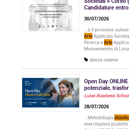
Societas > Corso g
Organizzazione degli
Eventi dell'Arte e dello
Candidature entro
Spettacolo
Il Master rilascia un
30/07/2026
Diploma in
Organizzazione degli
...à il prossimo autun
Eventi dell'Arte e dello…
Arte
Applicata Societas
Ricerca e
Arte
Applicat
Master in Gestione e
Mouvementés di Losan
Innovazione delle
Attività Museali
danza cesena
Il Master in Gestione e
Innovazione delle
Attività Museali rilascia
un Diploma in…
Open Day ONLINE M
potenziale, trasfo
Luiss Business Schoo
28/07/2026
...Metodologia
didatti
esercitazioni pratiche