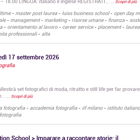
– 18.00 LINGUA: italiano e inglese REGISTRATI... …
Scopri di più
approfondita dei
compiti…
ltime
-
master post laurea
-
luiss business school
-
open day m
ale
-
management
-
marketing
-
risorse umane
-
finanza
-
soste
ia
-
orientamento al lavoro
-
career service
-
placement
-
laurea
ita professionali
-
alta
vedì 17 settembre 2026
tografia
lestirà set fotografici di moda, ritratto e still life per far provare
e... …
Scopri di più
a fotografia
-
accademia fotografia
-
iif milano
-
istituto italiano
fotografia
n School > Imparare a raccontare storie: il