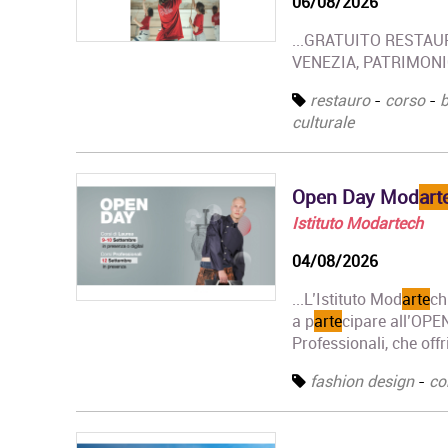
06/08/2026
...GRATUITO RESTAU
VENEZIA, PATRIMONI
restauro
-
corso
-
b
culturale
Open Day Mod
art
Istituto Modartech
04/08/2026
...L’Istituto Mod
arte
ch
a p
arte
cipare all’OPEN.
Professionali, che off
fashion design
-
co