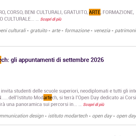
RO, CORSO, BENI CULTURALI, GRATUITO,
ARTE
, FORMAZIONE,
O CULTURALE... …
Scopri di più
eni culturali
-
gratuito
-
arte
-
formazione
-
venezia
-
patrimon
e
ch: gli appuntamenti di settembre 2026
 invita studenti delle scuole superiori, neodiplomati e tutti gli int
.....dell’Istituto Mod
arte
ch, si terrà l’Open Day dedicato ai Cors
rirà una panoramica sui percorsi in... …
Scopri di più
mmunication design
-
istituto modartech
-
open day
-
open day 