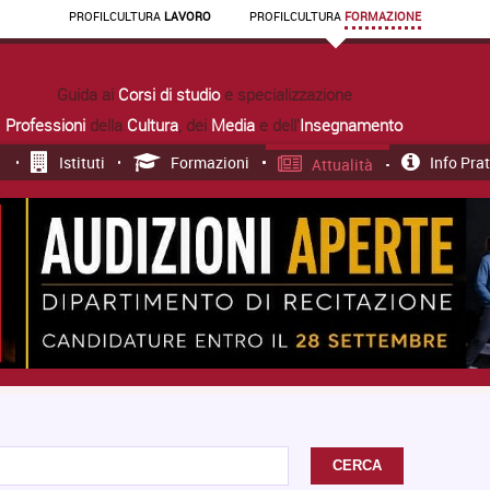
PROFIL
CULTURA
LAVORO
PROFIL
CULTURA
FORMAZIONE
Guida ai
Corsi di studio
e specializzazione
Professioni
della
Cultura
, dei
Media
e dell'
Insegnamento
Istituti
Formazioni
Info Pra
Attualità
CERCA