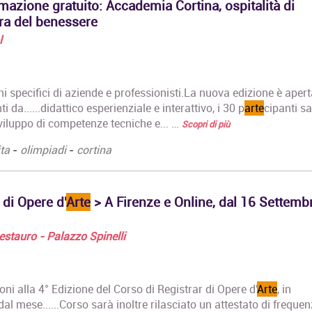
azione gratuito: Accademia Cortina, ospitalità di
ura del benessere
l
ni specifici di aziende e professionisti.La nuova edizione è apert
i da......didattico esperienziale e interattivo, i 30 p
arte
cipanti s
iluppo di competenze tecniche e... …
Scopri di più
ta
-
olimpiadi
-
cortina
 di Opere d'
Arte
> A Firenze e Online, dal 16 Settemb
 Restauro - Palazzo Spinelli
zioni alla 4° Edizione del Corso di Registrar di Opere d'
Arte
, in
l mese......Corso sarà inoltre rilasciato un attestato di frequen