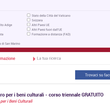
Stato della Città del Vaticano
Svizzera
lto Adige
Altri Paesi UE
Altri Paesi fuori dall'UE
sta
Formazione a distanza (FAD)
a di San Marino
La tua ricerca
Formazione
Trovaci su fa
ro per i beni culturali - corso triennale GRATUITO
per i Beni Culturali