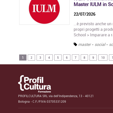
Master IULM in Sce
22/07/2026
...è previsto anche un
propri progetti a produt
School > Imparare a ra
master
-
social
-
sc
1
2
3
4
5
6
7
8
9
10
PROFILCULTURA SRL via dell'Indipendenza, 13 - 40121
Bologna - C.F./P.IVA 03705331209