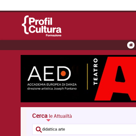
Cerca
le Attuailtà