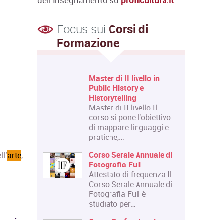
dell'Insegnamento su
profilcultura.it
-
Focus sui
Corsi di
Formazione
 livello in
Corso Fashion Design
tory e
Diploma Accademico di
ing
Primo Livello - Laurea
 livello Il
Triennale in Fashion
ne l'obiettivo
Design, titolo…
 linguaggi e
Corso Triennale di
Restauro del Materiale
le Annuale di
Cartaceo
ll’
arte
,
 Full
La Qualifica formata dal
i frequenza Il
corso è quella di
le Annuale di
Tecnico del Restauro di
Full è
Beni Culturali…
er…
Master in